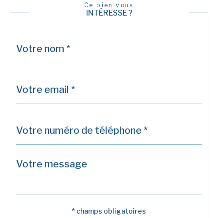
Ce bien vous
INTÉRESSE ?
Nom
Fieldset
*
par
défaut
email
*
Téléphone
*
Message
Fieldset
*
par
défaut
* champs obligatoires
Validation