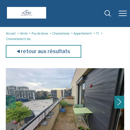
Accueil
Vente
Puy de dome
Chamalieres
Appartement
T1
Chamalieres t1 bis
retour aux résultats