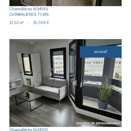
Chamalières (63400)
CHAMALIERES T1 BIS
22,62 m²
-
35 000 €
exclusif
voir le bien
Chamalières (63400)