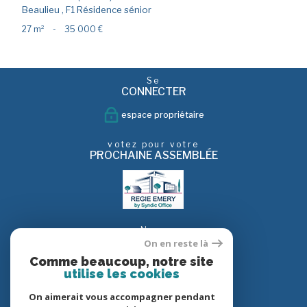
Beaulieu , F1 Résidence sénior
27 m²
-
35 000 €
Se
CONNECTER
espace propriétaire
votez pour votre
PROCHAINE ASSEMBLÉE
Nous
SUIVRE
On en reste là
Comme beaucoup, notre site
utilise les cookies
On aimerait vous accompagner pendant
Nous