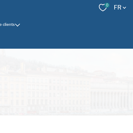
Langue
0
FR
 clients
ce Gestion
 service Gestion
vice Gestion
ières - service Gestion
t Chaponost- service Syndic
 SUD