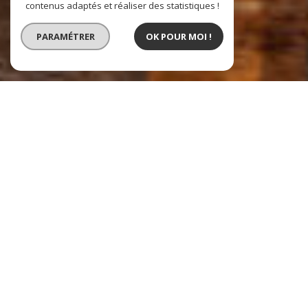
contenus adaptés et réaliser des statistiques !
PARAMÉTRER
OK POUR MOI !
REGIE EMERY IMMOBILIER
VOTRE PARTENAIRE IMMOBILIER
LYON – VIENNE – CHAPONOST – RIOM - CHAMALIERES
Régie Emery regroupe des
agences immobilières
de proximité à
taille humaine. Nous sommes restés proches de vous, nos clients, et
souhaitons gérer vos biens comme s'ils étaient les nôtres. Nous
voulons être disponible, à l'écoute de vos attentes et vous offrir en
retour notre réactivité. Nous sommes indépendants et nos agences
sont à vos côtés pour gérer votre patrimoine immobilier grâce à nos
services de Gestion locative, d'Estimation immobilière, Transaction et
Syndic.
Vous souhaitez
acheter
un studio, un appartement, une maison, un
terrain ou tout autre bien sur
Lyon 69002
,
Chaponost
et leurs