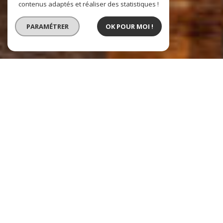
contenus adaptés et réaliser des statistiques !
PARAMÉTRER
OK POUR MOI !
REGIE EMERY IMMOBILIER
VOTRE PARTENAIRE IMMOBILIER
LYON – VIENNE – CHAPONOST – RIOM - CHAMALIERES
Régie Emery regroupe des
agences immobilières
de proximité à
taille humaine. Nous sommes restés proches de vous, nos clients, et
souhaitons gérer vos biens comme s'ils étaient les nôtres. Nous
voulons être disponible, à l'écoute de vos attentes et vous offrir en
retour notre réactivité. Nous sommes indépendants et nos agences
sont à vos côtés pour gérer votre patrimoine immobilier grâce à nos
services de Gestion locative, d'Estimation immobilière, Transaction et
Syndic.
Vous souhaitez
acheter
un studio, un appartement, une maison, un
terrain ou tout autre bien sur
Lyon 69002
,
Chaponost
et leurs