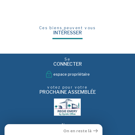
Ces biens peuvent vous
INTÉRESSER
Se
CONNECTER
espace propriétaire
votez pour votre
PROCHAINE ASSEMBLÉE
Nous
SUIVRE
On en reste là