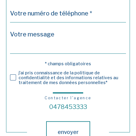
Téléphone
*
Message
Fieldset
*
par
défaut
* champs obligatoires
Validation
j'ai pris connaissance de la politique de
confidentialité et des informations relatives au
traitement de mes données personnelles*
Contacter l'agence
0478453333
Validation
envoyer