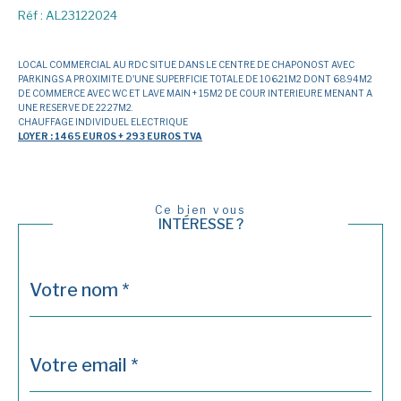
Réf : AL23122024
LOCAL COMMERCIAL AU RDC SITUE DANS LE CENTRE DE CHAPONOST AVEC
PARKINGS A PROXIMITE. D'UNE SUPERFICIE TOTALE DE 106.21M2 DONT 68.94M2
DE COMMERCE AVEC WC ET LAVE MAIN + 15M2 DE COUR INTERIEURE MENANT A
UNE RESERVE DE 22.27M2.
CHAUFFAGE INDIVIDUEL ELECTRIQUE
LOYER : 1465 EUROS + 293 EUROS TVA
Ce bien vous
INTÉRESSE ?
Nom
Fieldset
*
par
défaut
email
*