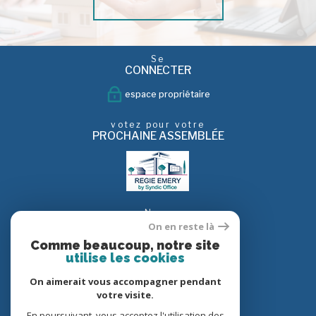
Se
CONNECTER
espace propriétaire
votez pour votre
PROCHAINE ASSEMBLÉE
Nous
SUIVRE
On en reste là
Comme beaucoup, notre site
utilise les cookies
On aimerait vous accompagner pendant
Nous
ADHÉRONS
votre visite.
En poursuivant, vous acceptez l'utilisation des