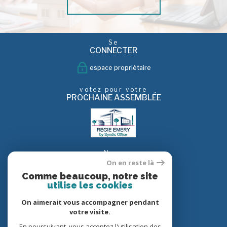
Se
CONNECTER
espace propriétaire
votez pour votre
PROCHAINE ASSEMBLÉE
Nous
SUIVRE
On en reste là
Comme beaucoup, notre site
utilise les cookies
On aimerait vous accompagner pendant
Nous
ADHÉRONS
votre visite.
En poursuivant, vous acceptez l'utilisation des